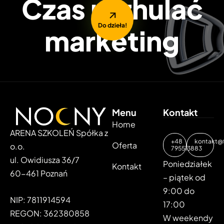
Czas rozhulać
Do dzieła!
marketing
Menu
Kontakt
Home
ARENA SZKOLEŃ Spółka z
+48
kontakt@f
Oferta
o.o.
795513883
ul. Owidiusza 36/7
Poniedziałek
Kontakt
60-461 Poznań
– piątek od
9:00 do
NIP: 7811914594
17:00
REGON: 362380858
W weekendy